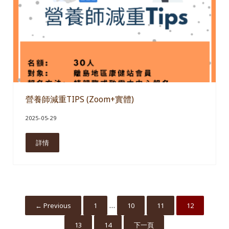
營養師減重TIPS (Zoom+實體)
2025-05-29
詳情
營養師減重TIPS (Zoom+實體)
Interim pages omitted
…
← Previous
1
10
11
12
Go to page
Go to page
Go to page
Go to page
13
14
下一頁
Go to page
Go to page