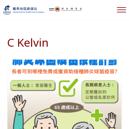
跳到主要內容
跳到標題右側導航
跳到標題導航後
跳到網站頁腳
選
離島地區康健站 Islands DHC Express
C Kelvin