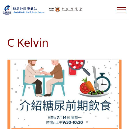
跳到主要內容
跳到標題右側導航
跳到標題導航後
跳到網站頁腳
選
離島地區康健站 Islands DHC Express
C Kelvin