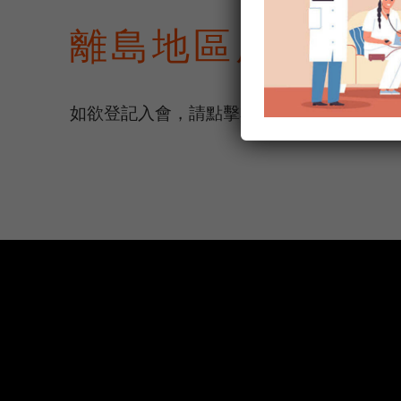
離島地區康健站 –
如欲登記入會，請點擊右方連結輸入聯絡資