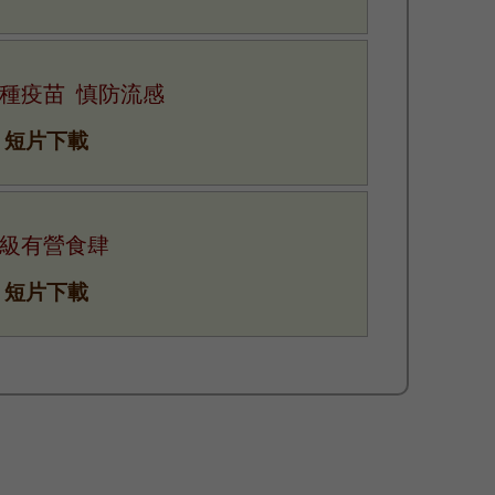
種疫苗 慎防流感
—
短片下載
級有營食肆
—
短片下載