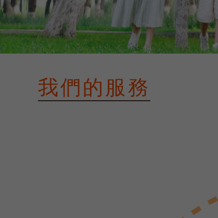
我們的服務