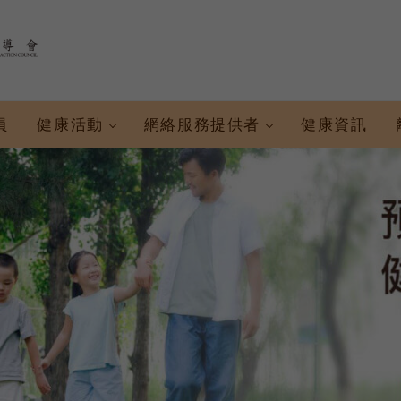
員
健康活動
網絡服務提供者
健康資訊