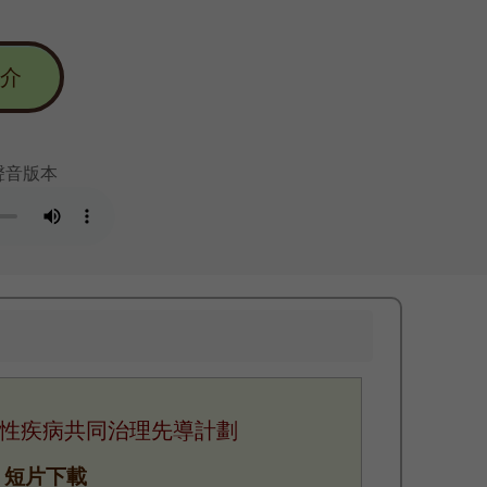
介
聲音版本
性疾病共同治理先導計劃
—
短片下載