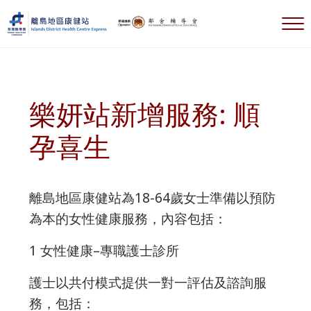
跳到主要內容
跳到標題右側導航
跳到標題導航後
跳到網站頁腳
選
離島地區康健站 Islands DHC Express
樂妍站新增服務: 順
孕喜生
離島地區康健站為18-64歲女士準備以預防
為本的女性健康服務，內容包括：
1 女性健康–專職護士診所
護士以共付模式提供一對一評估及諮詢服
務，包括：