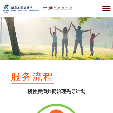
跳到主要内容
跳到标题右侧导航
跳到标题导航后
跳到网站页脚
选
離島地區康健站 Islands DHC Express
服务流程
慢性疾病共同治理先导计划