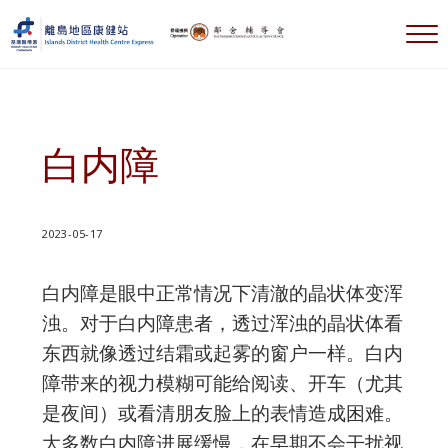
跳到主要内容
跳到标题右侧导航
跳到标题导航后
跳到网站页脚
选
離島地區康健站 Islands DHC Express
白内障
2023-05-17
白内障是眼中正常情况下清澈的晶状体变浑
浊。对于白内障患者，透过浑浊的晶状体看
东西就像透过结霜或起雾的窗户一样。白内
障带来的视力模糊可能给阅读、开车（尤其
是夜间）或看清朋友脸上的表情造成困难。
大多数白内障进展缓慢，在早期不会干扰视