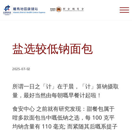
跳到主要内容
跳到标题右侧导航
跳到标题导航后
跳到网站页脚
选
離島地區康健站 Islands DHC Express
盐选较低钠面包
2025-07-02
所谓一日之「计」在于晨，「计」算钠摄取
量，最好当然由每朝嘅早餐计起啦！
食安中心 之前就有研究发现：甜餐包属于
咁多款面包当中嘅低钠之选，每 100 克平
均钠含量有 110 毫克; 而紧随其后嘅系提子