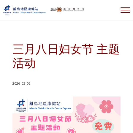
跳到主要内容
跳到标题右侧导航
跳到标题导航后
跳到网站页脚
选
離島地區康健站 Islands DHC Express
三月八日妇女节 主题
活动
2026-03-06