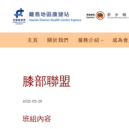
跳到主要內容
跳到標題右側導航
跳到標題導航後
跳到網站頁腳
離島地區康健站 Islands DHC Express
主頁
關於我們
服務介紹
成為會
膝部聯盟
2025-05-29
班組內容