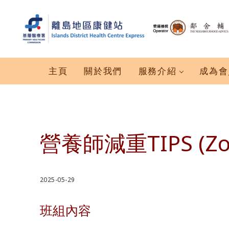
跳到主要內容
跳到標題右側導航
跳到標題導航後
跳到網站頁腳
離島地區康健站 Islands DHC Express
主頁
關於我們
服務介紹
成為會
營養師減重TIPS (Z
2025-05-29
班組內容