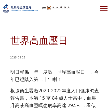
跳到主要內容
跳到標題右側導航
跳到標題導航後
跳到網站頁腳
選
離島地區康健站 Islands DHC Express
世界高血壓日
2025-05-26
明日就係一年一度嘅「世界高血壓日」，今
年已經踏入第二十年喇！
根據衞生署嘅2020-2022年度人口健康調查
報告書，本港 15 至 84 歲人士當中，血壓
升高或高血壓嘅患病率高達 29.5% ，看似